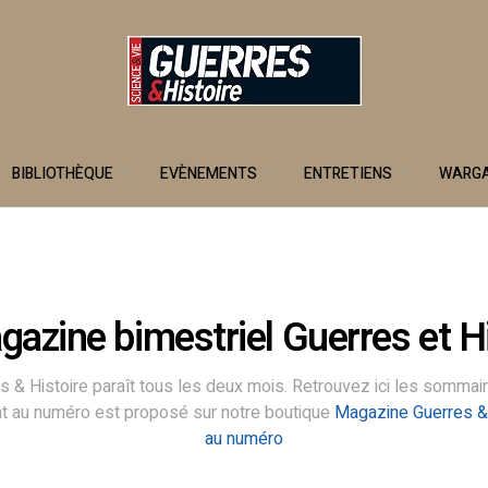
BIBLIOTHÈQUE
EVÈNEMENTS
ENTRETIENS
WARG
gazine bimestriel Guerres et Hi
s & Histoire paraît tous les deux mois. Retrouvez ici les sommai
at au numéro est proposé sur notre boutique
Magazine Guerres & 
au numéro