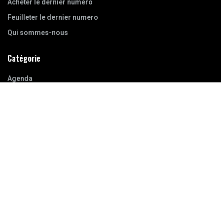
Acheter le dernier numéro
Feuilleter le dernier numero
Qui sommes-nous
Catégorie
Agenda
Bibliothèque
Entretiens
Evènements
Questions/Réponses
Videos
Wargame