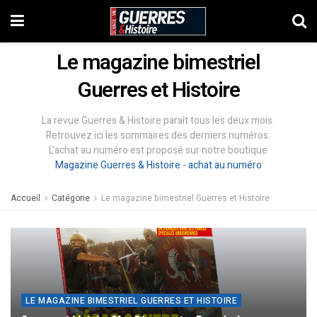
Le magazine bimestriel
Guerres et Histoire
La revue Guerres & Histoire paraît tous les deux mois.
Retrouvez ici les sommaires des derniers numéros.
L'achat au numéro est proposé sur notre boutique
Magazine Guerres & Histoire - achat au numéro
Accueil
Catégorie
Le magazine bimestriel Guerres et Histoire
LE MAGAZINE BIMESTRIEL GUERRES ET HISTOIRE