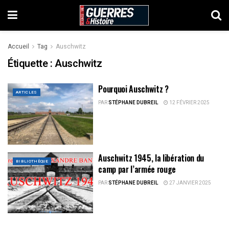
Accueil
Tag
Auschwitz
Étiquette :
Auschwitz
Pourquoi Auschwitz ?
ARTICLES
PAR
STÉPHANE DUBREIL
12 FÉVRIER 2025
Auschwitz 1945, la libération du
BIBLIOTHÈQUE
camp par l’armée rouge
PAR
STÉPHANE DUBREIL
27 JANVIER 2025