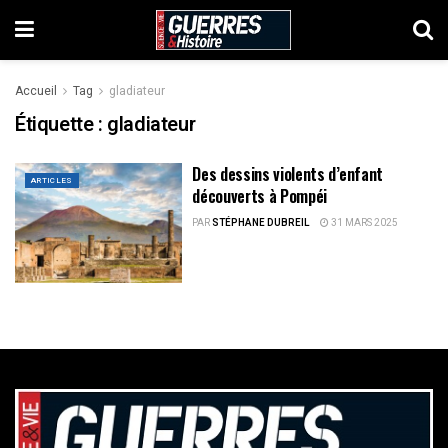
Accueil
Tag
gladiateur
Étiquette :
gladiateur
Des dessins violents d’enfant
ARTICLES
découverts à Pompéi
PAR
STÉPHANE DUBREIL
31 MARS 2025