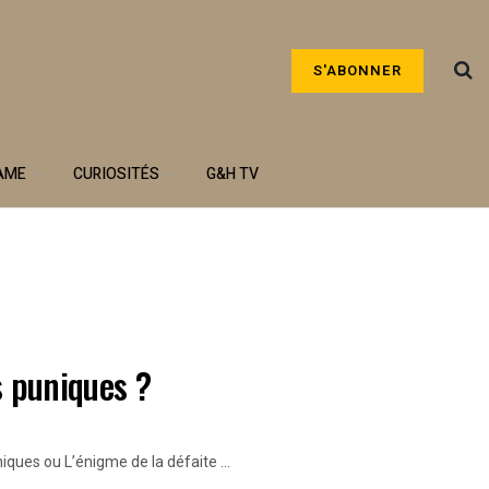
S'ABONNER
AME
CURIOSITÉS
G&H TV
s puniques ?
ues ou L’énigme de la défaite ...