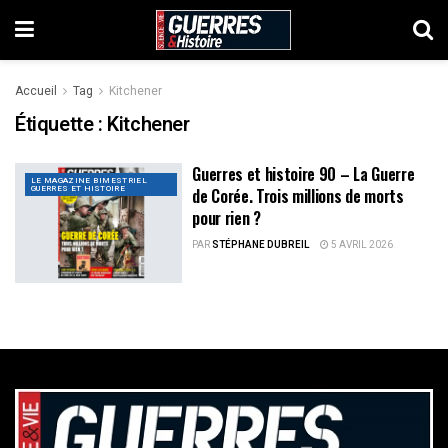
Accueil
Tag
Kitchener
Étiquette :
Kitchener
Guerres et histoire 90 – La Guerre
LE MAGAZINE BIMESTRIEL
GUERRES ET HISTOIRE
de Corée. Trois millions de morts
pour rien ?
PAR
STÉPHANE DUBREIL
5 AVRIL 2026