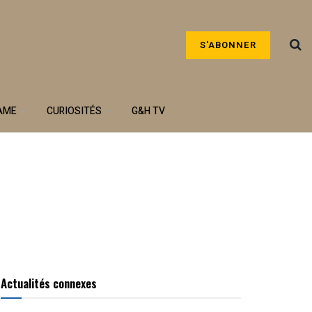
S'ABONNER
AME
CURIOSITÉS
G&H TV
Actualités connexes