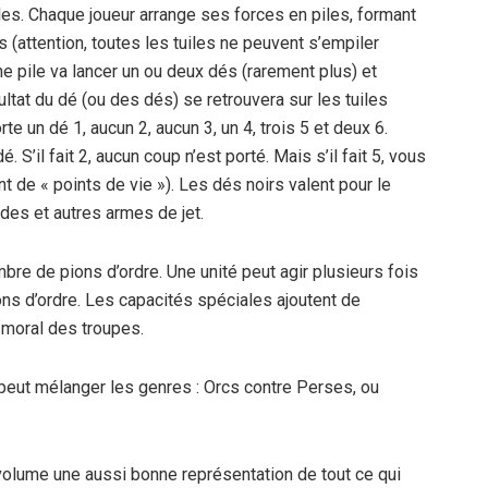
ales. Chaque joueur arrange ses forces en piles, formant
 (attention, toutes les tuiles ne peuvent s’empiler
e pile va lancer un ou deux dés (rarement plus) et
ultat du dé (ou des dés) se retrouvera sur les tuiles
e un dé 1, aucun 2, aucun 3, un 4, trois 5 et deux 6.
S’il fait 2, aucun coup n’est porté. Mais s’il fait 5, vous
nt de « points de vie »). Les dés noirs valent pour le
ndes et autres armes de jet.
bre de pions d’ordre. Une unité peut agir plusieurs fois
ons d’ordre. Les capacités spéciales ajoutent de
 moral des troupes.
peut mélanger les genres : Orcs contre Perses, ou
 volume une aussi bonne représentation de tout ce qui