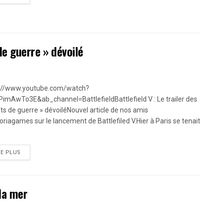
 de guerre » dévoilé
://www.youtube.com/watch?
imAwTo3E&ab_channel=BattlefieldBattlefield V : Le trailer des
its de guerre » dévoiléNouvel article de nos amis
toriagames sur le lancement de Battlefiled V.Hier à Paris se tenait
RE PLUS
la mer