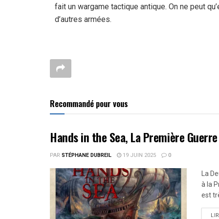
fait un wargame tactique antique. On ne peut q
d’autres armées.
Recommandé pour vous
Hands in the Sea, La Première Guerr
PAR
STÉPHANE DUBREIL
19 JUIN 2025
0
La De
à la 
est tr
LI