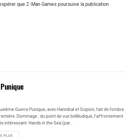
u’espérer que Z-Man Games poursuive la publication
e Punique
uxième Guerre Punique, avec Hannibal et Scipion, fait de l’ombre
Première. Dommage : du point de vue belliludique, l’affrontement
ès intéressant. Hands in the Sea (par...
RE PLUS