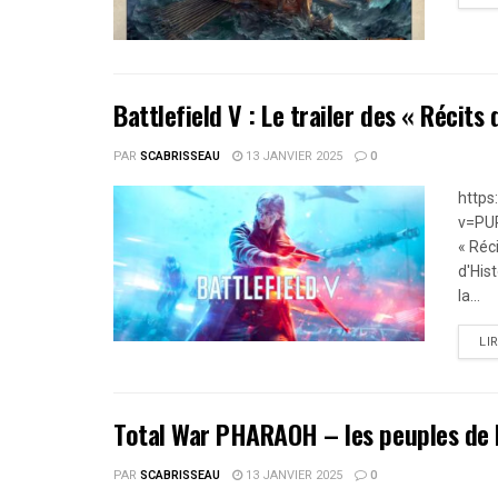
Battlefield V : Le trailer des « Récits
PAR
SCABRISSEAU
13 JANVIER 2025
0
https
v=PUP
« Réc
d'His
la...
LI
Total War PHARAOH – les peuples de 
PAR
SCABRISSEAU
13 JANVIER 2025
0