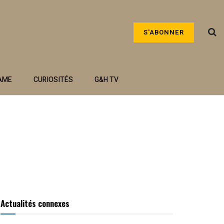
S'ABONNER
AME
CURIOSITÉS
G&H TV
Actualités connexes