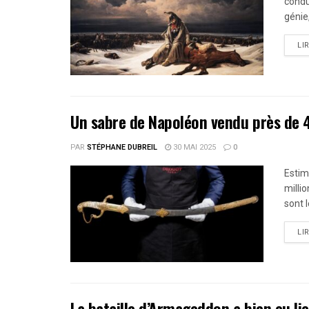
condu
génie, 
LI
Un sabre de Napoléon vendu près de 4,
PAR
STÉPHANE DUBREIL
30 MAI 2025
0
Estim
milli
sont l
LI
La bataille d’Armageddon a bien eu li