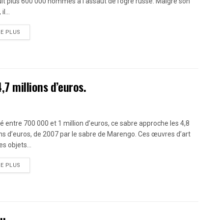
it plus 600 000 hommes à l’assaut de l’ogre russe. Malgré son
il...
RE PLUS
7 millions d’euros.
é entre 700 000 et 1 million d’euros, ce sabre approche les 4,8
ons d’euros, de 2007 par le sabre de Marengo. Ces œuvres d’art
es objets...
RE PLUS
eu