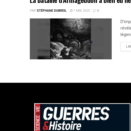
PAR
STÉPHANE DUBREIL
7 MAI 2025
0
D’imp
révèl
légen
LI