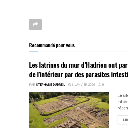
Recommandé pour vous
Les latrines du mur d’Hadrien ont par
de l’intérieur par des parasites intest
PAR
STÉPHANE DUBREIL
6 JANVIER 2026
0
Le si
infor
récent
LI