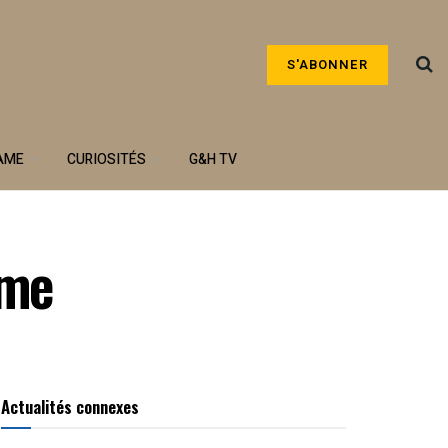
S'ABONNER
AME
CURIOSITÉS
G&H TV
ême
Actualités connexes