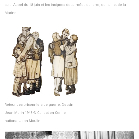
suit l’Appel du 18 juin et les insignes desarmées de terre, de l’air et de la
Marine.
Retour des prisonniers de guerre. Dessin
Jean Morin 1945 © Collection Centre
national Jean Moulin