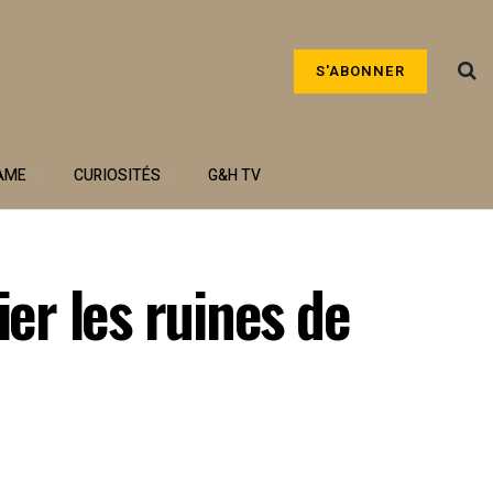
S'ABONNER
AME
CURIOSITÉS
G&H TV
r les ruines de