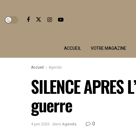
ACCUEIL
VOTRE MAGAZINE
Accueil
Agenda
SILENCE APRES L’
guerre
0
4 juin 2026
dans
Agenda